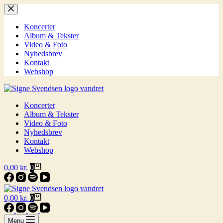
Fortsæt
til
indhold
Koncerter
Album & Tekster
Video & Foto
Nyhedsbrev
Kontakt
Webshop
Koncerter
Album & Tekster
Video & Foto
Nyhedsbrev
Kontakt
Webshop
Indkøbskurv
0,00
kr.
0
Indkøbskurv
0,00
kr.
0
Menu