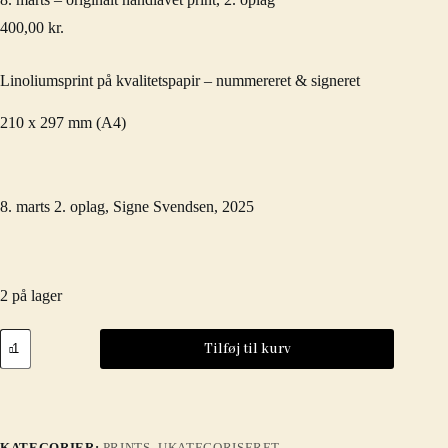
400,00
kr.
Linoliumsprint på kvalitetspapir – nummereret & signeret
210 x 297 mm (A4)
8. marts 2. oplag, Signe Svendsen, 2025
2 på lager
8.
Tilføj til kurv
marts
-
originalt
håndlavet
print,
2.
KATEGORIER:
PRINTS
,
UKATEGORISERET