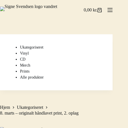
Fortsæt
til
0,00
kr.
Indkøbskurv
indhold
Ukategoriseret
Vinyl
CD
Merch
Prints
Alle produkter
Hjem
Ukategoriseret
8. marts – originalt håndlavet print, 2. oplag